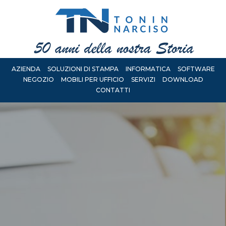
AZIENDA
SOLUZIONI DI STAMPA
INFORMATICA
SOFTWARE
NEGOZIO
MOBILI PER UFFICIO
SERVIZI
DOWNLOAD
CONTATTI