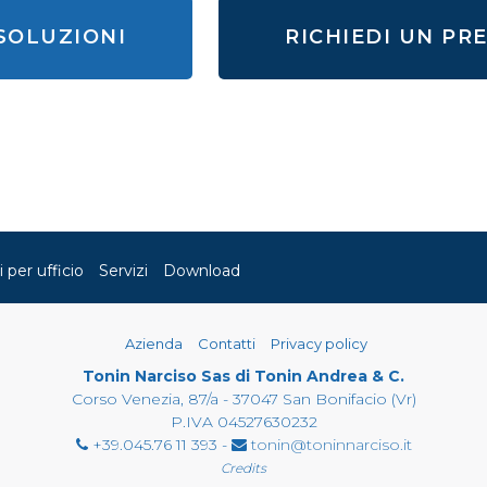
 SOLUZIONI
RICHIEDI UN PR
i per ufficio
Servizi
Download
Azienda
Contatti
Privacy policy
Tonin Narciso Sas di Tonin Andrea & C.
Corso Venezia, 87/a - 37047 San Bonifacio (Vr)
P.IVA 04527630232
+39.045.76 11 393 -
tonin@toninnarciso.it
Credits