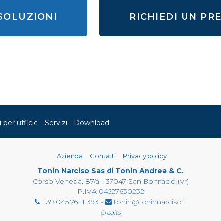
 SOLUZIONI
RICHIEDI UN PR
i per ufficio
Servizi
Download
Azienda
Contatti
Privacy policy
Tonin Narciso Sas di Tonin Andrea & C.
Corso Venezia, 87/a - 37047 San Bonifacio (Vr)
P.IVA 04527630232
+39.045.76 11 393 -
tonin@toninnarciso.it
Credits